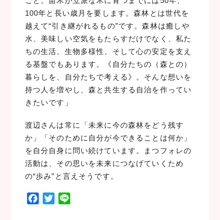
こと。苗木が立派な木に育つまでには50年、
100年と長い歳月を要します。森林とは世代を
越えて“引き継がれるもの”です。森林は癒しや
水、美味しい空気をもたらすだけでなく、私た
ちの生活、生物多様性、そして心の安定を支え
る基盤でもあります。《自分たちの（森との）
暮らしを、自分たちで考える》。そんな想いを
持つ人を増やし、森と共生する自治を作ってい
きたいです」
渡辺さんは常に「未来に今の森林をどう残す
か」「そのために自分が今できることは何か」
を自分自身に問い続けています。まつフォレの
活動は、その思いを未来につなげていくため
の“歩み”と言えそうです。
F
T
L
a
w
i