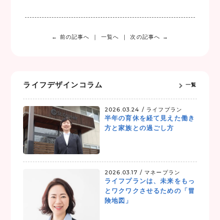
c
i
n
e
t
e
b
t
o
e
← 前の記事へ
一覧へ
次の記事へ →
o
r
k
ライフデザインコラム
一覧
2026.03.24 /
ライフプラン
半年の育休を経て見えた働き
方と家族との過ごし方
2026.03.17 /
マネープラン
ライフプランは、未来をもっ
とワクワクさせるための「冒
険地図」