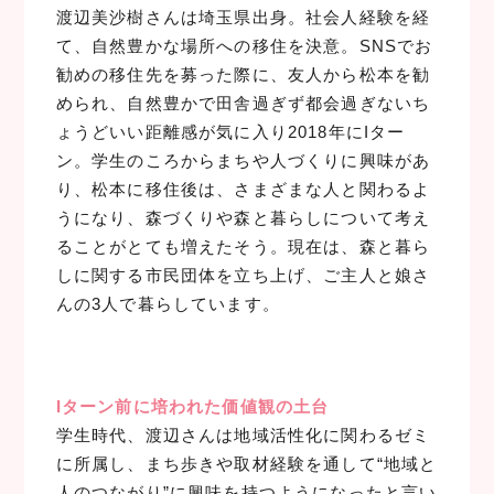
渡辺美沙樹さんは埼玉県出身。社会人経験を経
て、自然豊かな場所への移住を決意。SNSでお
勧めの移住先を募った際に、友人から松本を勧
められ、自然豊かで田舎過ぎず都会過ぎないち
ょうどいい距離感が気に入り2018年にIター
ン。学生のころからまちや人づくりに興味があ
り、松本に移住後は、さまざまな人と関わるよ
うになり、森づくりや森と暮らしについて考え
ることがとても増えたそう。現在は、森と暮ら
しに関する市民団体を立ち上げ、ご主人と娘さ
んの3人で暮らしています。
Iターン前に培われた価値観の土台
学生時代、渡辺さんは地域活性化に関わるゼミ
に所属し、まち歩きや取材経験を通して“地域と
人のつながり”に興味を持つようになったと言い