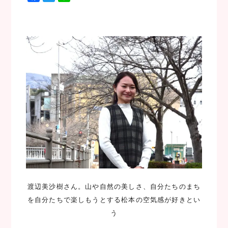
a
w
i
c
i
n
e
t
e
b
t
o
e
o
r
k
渡辺美沙樹さん。山や自然の美しさ、自分たちのまち
を自分たちで楽しもうとする松本の空気感が好きとい
う