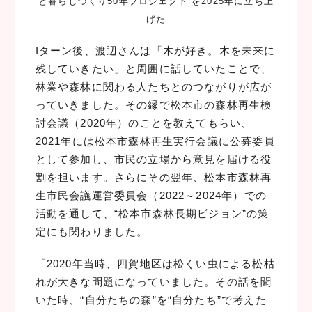
と暮らしづくり50年プロジェクト”を2025年に立ち上
げた
Iターン後、渡辺さんは「木が好き。木を未来に
残していきたい」と周囲に話していたことで、
林業や森林に関わる人たちとのつながりが広が
っていきました。その縁で松本市の森林再生検
討会議（2020年）のことを教えてもらい、
2021年には松本市森林再生実行会議に公募委員
として参加し、市民の立場から意見を届ける役
割を担います。さらにその翌年、松本市森林再
生市民会議運営委員会（2022～2024年）での
活動を通して、“松本市森林長期ビジョン”の策
定にも関わりました。
「2020年当時、四賀地区は松くい虫による松枯
れが大きな問題になっていました。その話を聞
いた時、“自分たちの森”を“自分たち”で考えた