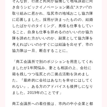
そんな折、行政と民間が協働して地域課題に向
き合うシビックイノベーション拠点“スナバ”の
取り組みに惹かれ、塩尻市の地域おこし協力隊
に応募しました。採用が決まったものの、結婚
したばかりのタイミング。奥様も仕事をしてい
ること。自身も仕事を辞めるのがいいのか協力
隊を諦めた方がいいのか、副業として協力隊を
考えればいいのかすぐには結論を出せず、市の
協力隊は一旦、断念することに。
「商工会議所で別のポジションを用意してくれ
ましたが1年間悩み、妻とも相談の上、会社に
籍を残しつつ塩尻との二拠点活動を決めまし
た。『最終的に会社はあなたを幸せにはしてく
れない』。ある方のアドバイスも後押しになり
ました。2019年のことです」
商工会議所への着任後は、市内の中小企業と都