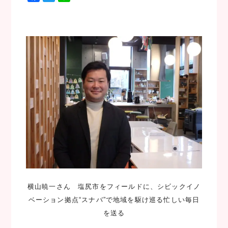
a
w
i
c
i
n
e
t
e
b
t
o
e
o
r
k
横山暁一さん 塩尻市をフィールドに、シビックイノ
ベーション拠点“スナバ”で地域を駆け巡る忙しい毎日
を送る