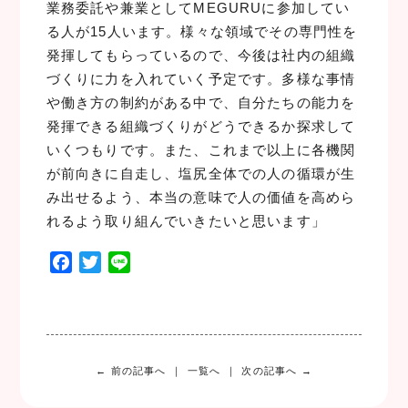
業務委託や兼業としてMEGURUに参加してい
る人が15人います。様々な領域でその専門性を
発揮してもらっているので、今後は社内の組織
づくりに力を入れていく予定です。多様な事情
や働き方の制約がある中で、自分たちの能力を
発揮できる組織づくりがどうできるか探求して
いくつもりです。また、これまで以上に各機関
が前向きに自走し、塩尻全体での人の循環が生
み出せるよう、本当の意味で人の価値を高めら
れるよう取り組んでいきたいと思います」
F
T
L
a
w
i
c
i
n
e
t
e
b
t
o
e
← 前の記事へ
一覧へ
次の記事へ →
o
r