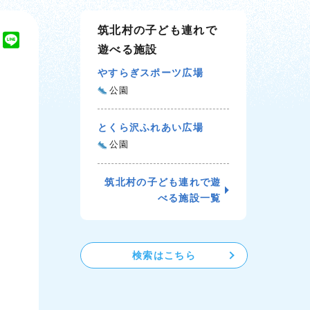
筑北村の子ども連れで
T
L
遊べる施設
w
i
i
n
やすらぎスポーツ広場
t
e
公園
t
e
とくら沢ふれあい広場
r
公園
筑北村の子ども連れで遊
べる施設一覧
検索はこちら