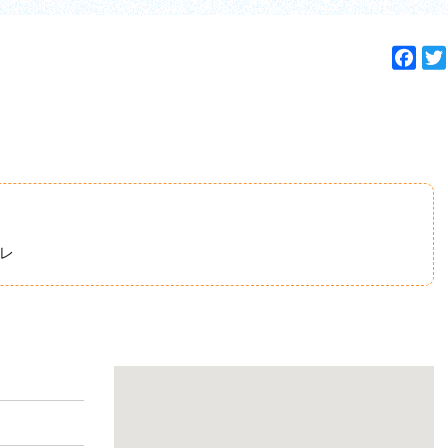
F
a
c
e
b
o
o
k
レ