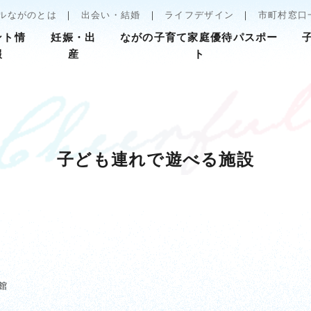
ルながのとは
出会い・結婚
ライフデザイン
市町村窓口
ント情
妊娠・出
ながの子育て家庭優待パスポー
報
産
ト
子ども連れで遊べる施設
館