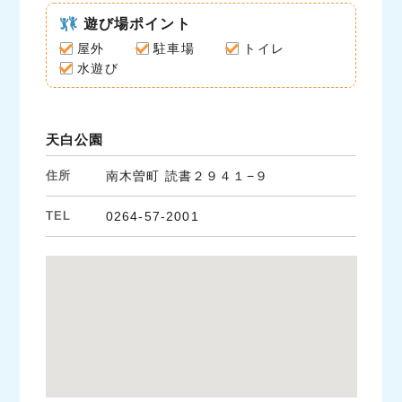
c
i
n
e
遊び場ポイント
t
e
b
t
屋外
駐車場
トイレ
o
e
水遊び
o
r
k
天白公園
住所
南木曽町 読書２９４１−９
TEL
0264-57-2001