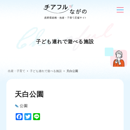
子ども連れで遊べる施設
出産・子育て
子ども連れで遊べる施設
天白公園
天白公園
公園
F
T
L
a
w
i