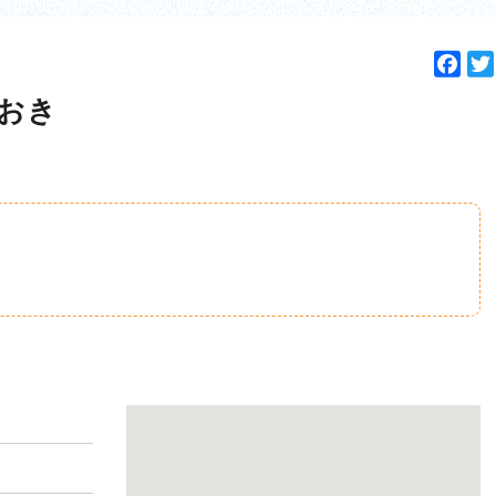
F
a
おき
c
e
b
o
o
k