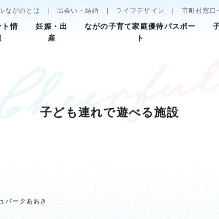
ルながのとは
出会い・結婚
ライフデザイン
市町村窓口
ント情
妊娠・出
ながの子育て家庭優待パスポー
報
産
ト
子ども連れで遊べる施設
ュパークあおき