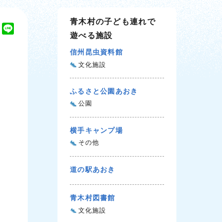
青木村の子ども連れで
T
L
遊べる施設
w
i
i
n
信州昆虫資料館
t
e
文化施設
t
e
ふるさと公園あおき
r
公園
横手キャンプ場
その他
道の駅あおき
青木村図書館
文化施設