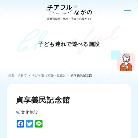
子ども連れで遊べる施設
出産・子育て
子ども連れで遊べる施設
貞享義民記念館
貞享義民記念館
文化施設
F
T
L
a
w
i