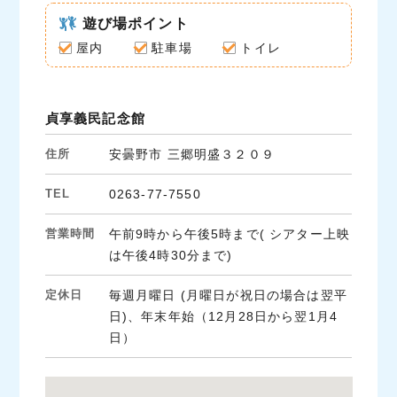
c
i
n
e
遊び場ポイント
t
e
b
t
屋内
駐車場
トイレ
o
e
o
r
k
貞享義民記念館
住所
安曇野市 三郷明盛３２０９
TEL
0263-77-7550
営業時間
午前9時から午後5時まで( シアター上映
は午後4時30分まで)
定休日
毎週月曜日 (月曜日が祝日の場合は翌平
日)、年末年始（12月28日から翌1月4
日）