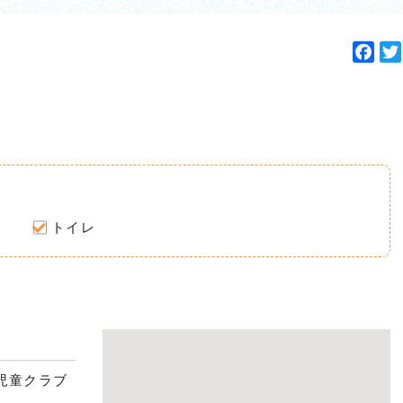
F
a
c
e
b
o
o
k
トイレ
田児童クラブ