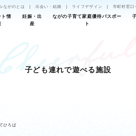
ルながのとは
出会い・結婚
ライフデザイン
市町村窓口
ント情
妊娠・出
ながの子育て家庭優待パスポー
報
産
ト
子ども連れで遊べる施設
てひろば