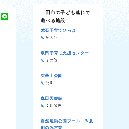
上田市の子ども連れで
T
L
遊べる施設
w
i
i
n
武石子育てひろば
t
e
その他
t
e
泉田子育て支援センター
r
その他
玄蕃山公園
公園
真田図書館
文化施設
自然運動公園プール ※夏
期のみ営業