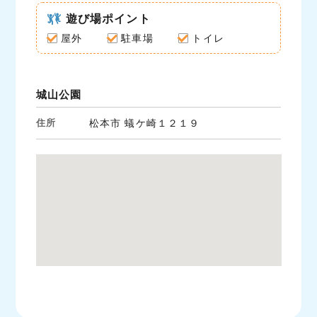
c
i
n
e
遊び場ポイント
t
e
b
t
屋外
駐車場
トイレ
o
e
o
r
k
城山公園
住所
松本市 蟻ケ崎１２１９