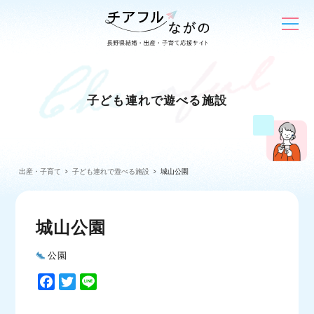
子ども連れで遊べる施設
出産・子育て
子ども連れで遊べる施設
城山公園
城山公園
公園
F
T
L
a
w
i