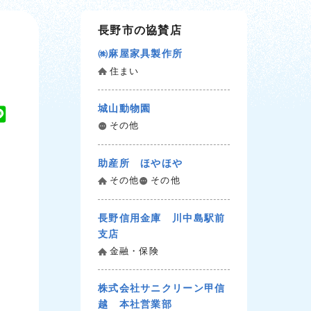
長野市の協賛店
㈱麻屋家具製作所
住まい
城山動物園
L
その他
i
n
助産所 ほやほや
e
その他
その他
長野信用金庫 川中島駅前
支店
金融・保険
株式会社サニクリーン甲信
越 本社営業部