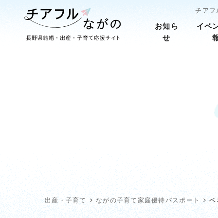
チアフ
お知ら
イベ
せ
出産・子育て
ながの子育て家庭優待パスポート
ベ