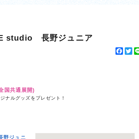
 studio 長野ジュニア
F
T
a
w
c
i
e
t
b
t
o
e
(全国共通展開)
o
r
リジナルグッズをプレゼント！
k
 長野ジュニ