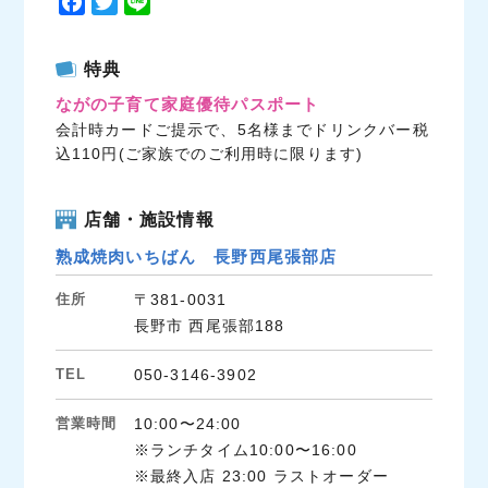
F
T
L
a
w
i
c
i
n
特典
e
t
e
ながの子育て家庭優待パスポート
b
t
会計時カードご提示で、5名様までドリンクバー税
o
e
込110円(ご家族でのご利用時に限ります)
o
r
k
店舗・施設情報
熟成焼肉いちばん 長野西尾張部店
住所
〒381-0031
長野市 西尾張部188
TEL
050-3146-3902
営業時間
10:00〜24:00
※ランチタイム10:00〜16:00
※最終入店 23:00 ラストオーダー