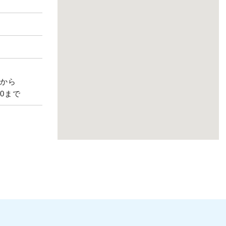
0から
0まで