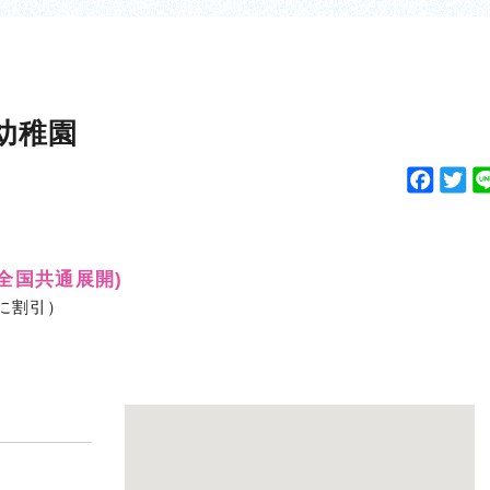
幼稚園
F
T
a
w
c
i
e
t
(全国共通展開)
b
t
時に割引）
o
e
o
r
k