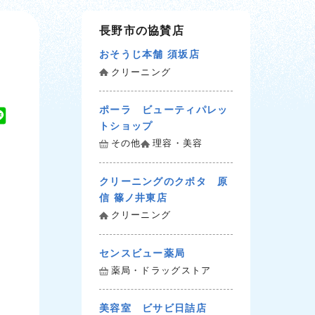
長野市の協賛店
おそうじ本舗 須坂店
クリーニング
ポーラ ビューティパレッ
L
トショップ
i
その他
理容・美容
n
e
クリーニングのクボタ 原
信 篠ノ井東店
クリーニング
センスビュー薬局
薬局・ドラッグストア
美容室 ビサビ日詰店