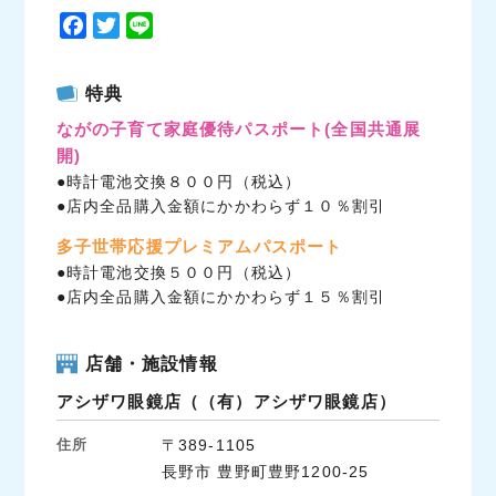
F
T
L
a
w
i
c
i
n
特典
e
t
e
ながの子育て家庭優待パスポート
(全国共通展
b
t
開)
o
e
●時計電池交換８００円（税込）
o
r
●店内全品購入金額にかかわらず１０％割引
k
多子世帯応援プレミアムパスポート
●時計電池交換５００円（税込）
●店内全品購入金額にかかわらず１５％割引
店舗・施設情報
アシザワ眼鏡店（（有）アシザワ眼鏡店）
住所
〒389-1105
長野市 豊野町豊野1200-25