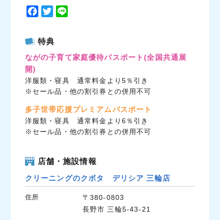
F
T
L
a
w
i
c
i
n
特典
e
t
e
ながの子育て家庭優待パスポート
(全国共通展
b
t
開)
o
e
洋服類・寝具 通常料金より5％引き
o
r
※セール品・他の割引券との併用不可
k
多子世帯応援プレミアムパスポート
洋服類・寝具 通常料金より6％引き
※セール品・他の割引券との併用不可
店舗・施設情報
クリーニングのクボタ デリシア 三輪店
住所
〒380-0803
長野市 三輪5-43-21