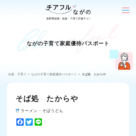
ながの子育て家庭優待パスポート
出産・子育て
ながの子育て家庭優待パスポート
そば処 たからや
そば処 たからや
ラーメン・そばうどん
F
T
L
a
w
i