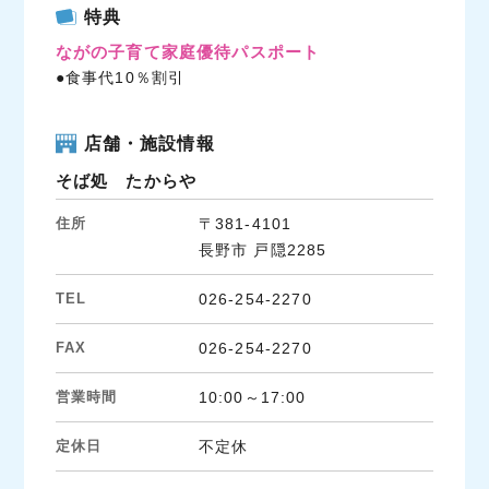
c
i
n
特典
e
t
e
ながの子育て家庭優待パスポート
b
t
●食事代10％割引
o
e
o
r
k
店舗・施設情報
そば処 たからや
住所
〒381-4101
長野市 戸隠2285
TEL
026-254-2270
FAX
026-254-2270
営業時間
10:00～17:00
定休日
不定休