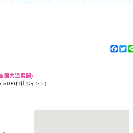
F
T
a
w
c
i
e
t
(全国共通展開)
b
t
％UP(自社ポイント)
o
e
o
r
k