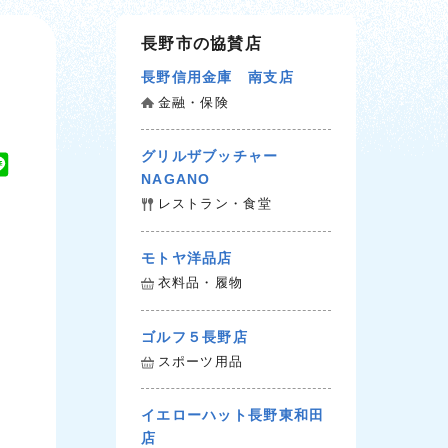
長野市の協賛店
長野信用金庫 南支店
金融・保険
グリルザブッチャー
L
NAGANO
i
レストラン・食堂
n
e
モトヤ洋品店
衣料品・履物
ゴルフ５長野店
スポーツ用品
イエローハット長野東和田
店