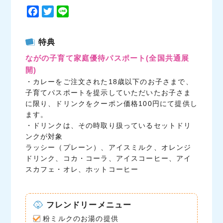
F
T
L
a
w
i
c
i
n
特典
e
t
e
ながの子育て家庭優待パスポート
(全国共通展
b
t
開)
o
e
・カレーをご注文された18歳以下のお子さまで、
o
r
子育てパスポートを提示していただいたお子さま
k
に限り、ドリンクをクーポン価格100円にて提供し
ます。
・ドリンクは、その時取り扱っているセットドリ
ンクが対象
ラッシー（プレーン）、アイスミルク、オレンジ
ドリンク、コカ・コーラ、アイスコーヒー、アイ
スカフェ・オレ、ホットコーヒー
フレンドリーメニュー
粉ミルクのお湯の提供