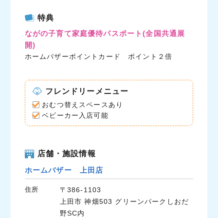
c
i
n
特典
e
t
e
ながの子育て家庭優待パスポート
(全国共通展
b
t
開)
o
e
ホームバザーポイントカード ポイント２倍
o
r
k
フレンドリーメニュー
おむつ替えスペースあり
ベビーカー入店可能
店舗・施設情報
ホームバザー 上田店
住所
〒386-1103
上田市 神畑503 グリーンパークしおだ
野SC内