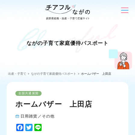
ながの子育て家庭優待パスポート
出産・子育て
ながの子育て家庭優待パスポート
ホームバザー 上田店
全国共通展開
ホームバザー 上田店
日用雑貨／その他
F
T
L
a
w
i