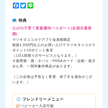
F
T
L
a
w
i
c
i
n
特典
e
t
e
ながの子育て家庭優待パスポート
(全国共通展
b
t
開)
o
e
マツキヨココカラアプリ会員様限定
o
r
税抜1,000円以上のお買い上げでマツキヨココカラ
k
ポイント10ポイント進呈
（1日1回限りのサービスとなります。）
※薬用酒・酒・タバコ・POSAカード・証紙・処方
せん等、一部対象外商品があります。
（この企画は予告なく変更、終了する場合がござ
います。）
フレンドリーメニュー
ベビーカー入店可能