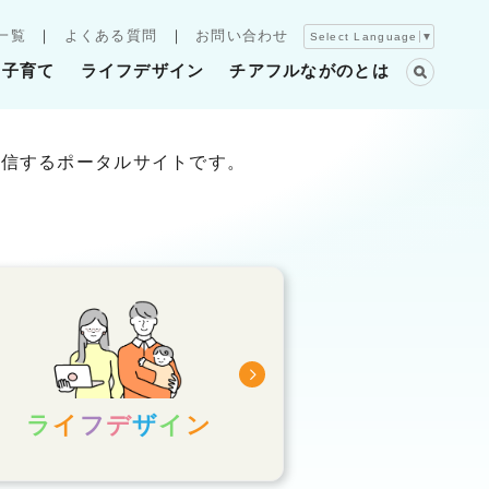
一覧
よくある質問
お問い合わせ
Select Language
▼
・子育て
ライフデザイン
チアフルながのとは
発信するポータルサイトです。
ラ
イ
フ
デ
ザ
イ
ン