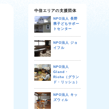
中信エリアの支援団体
NPO法人 長野
県子どもサポー
トセンター
NPO法人 ジョ
イフル
NPO法人
Gland・
Riche（グラン
ド・リッシュ）
NPO法人 キッ
ズウィル