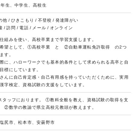
6年生、中学生、高校生
の他
ひきこもり
不登校
発達障がい
接
訪問
電話
メール
オンライン
仕組みを使い、高校卒業まで学習支援します。
希望として、①高校卒業 と ②自動車運転免許取得 の2つ
ます。
際に、ハローワークでも基本的条件として求められる高卒と自
目標にしています。
さんに自己肯定感・自己有用感を持っていただくために、実用
漢字検定、資格試験の支援をしています。
スタッフにおります。 ①教科全般を教え、資格試験の取得を支
 ②数学の教諭で県立高校元教頭が教えます。
塩尻市、松本市、安曇野市