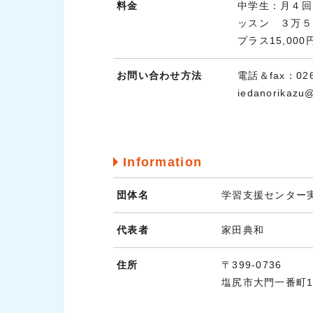
料金
中学生：月４回
ッスン ３万
プラス15,000
お問い合わせ方法
電話＆fax：0
iedanorikazu
Information
団体名
学習支援センター
代表者
家田典和
住所
〒399-0736
塩尻市大門一番町