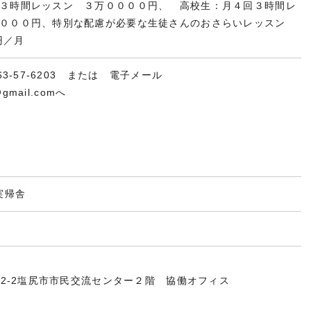
３時間レッスン ３万００００円、 高校生：月４回３時間レ
５０００円、特別な配慮が必要な生徒さんのおさらいレッスン
円／月
263-57-6203 または 電子メール
@gmail.comへ
実帰舎
12-2塩尻市市民交流センター２階 協働オフィス