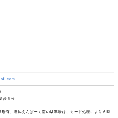
ail.com
等
徒歩６分
車場有、塩尻えんぱーく南の駐車場は、カード処理により６時