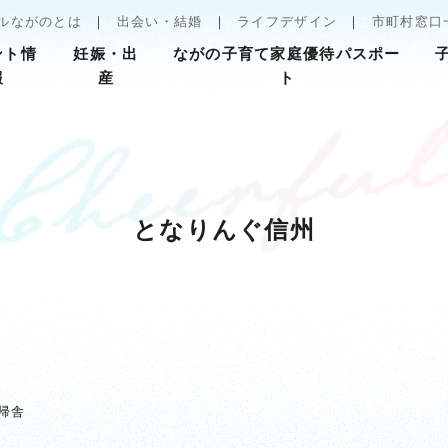
ルながのとは
出会い・結婚
ライフデザイン
市町村窓口
ント情
妊娠・出
ながの子育て家庭優待パスポー
報
産
ト
となりんぐ信州
帰舎