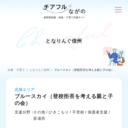
となりんぐ信州
出産・子育て
となりんぐ信州
ブルースカイ（登校拒否を考える親と子の会）
北信エリア
ブルースカイ（登校拒否を考える親と子
の会）
支援分野：
その他
ひきこもり
不登校
保護者支援
居場所