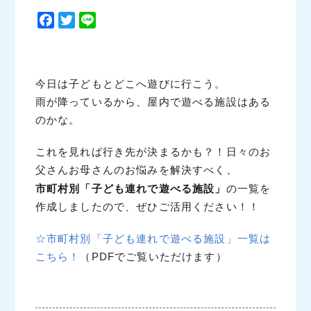
F
T
L
a
w
i
c
i
n
e
t
e
今日は子どもとどこへ遊びに行こう。
b
t
雨が降っているから、屋内で遊べる施設はある
o
e
o
r
のかな。
k
これを見れば行き先が決まるかも？！日々のお
父さんお母さんのお悩みを解決すべく、
市町村別「子ども連れで遊べる施設」
の一覧を
作成しましたので、ぜひご活用ください！！
☆市町村別「子ども連れで遊べる施設」一覧は
こちら！
（PDFでご覧いただけます）