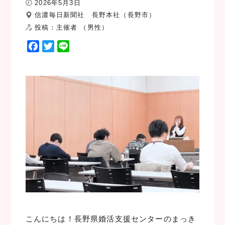
2026年5月3日
信濃毎日新聞社 長野本社（長野市）
投稿：主催者 （男性）
F
T
L
a
w
i
c
i
n
e
t
e
b
t
o
e
o
r
k
こんにちは！長野県婚活支援センターのまっき