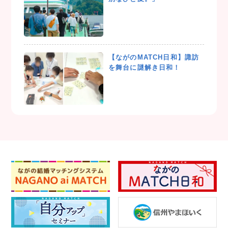
【ながのMATCH日和】諏訪
を舞台に謎解き日和！