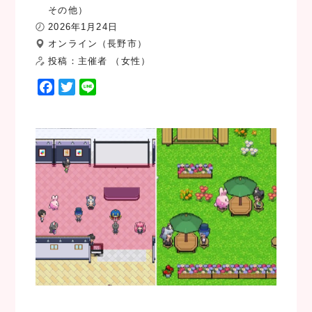
その他）
2026年1月24日
オンライン（長野市）
投稿：主催者 （女性）
F
T
L
a
w
i
c
i
n
e
t
e
b
t
o
e
o
r
k