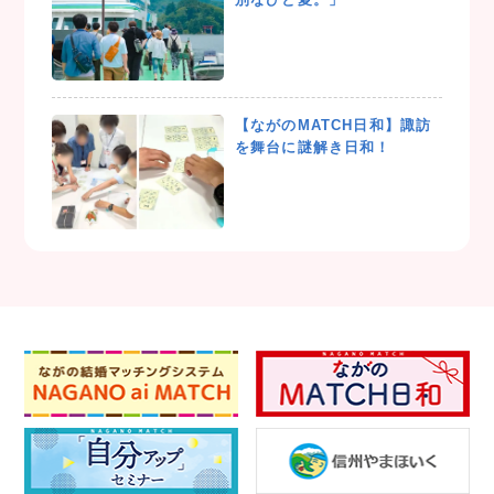
【ながのMATCH日和】諏訪
を舞台に謎解き日和！