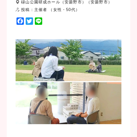
碌山公園研成ホール（安曇野市）（安曇野市）
投稿：主催者 （女性・50代）
F
T
L
a
w
i
c
i
n
e
t
e
b
t
o
e
o
r
k