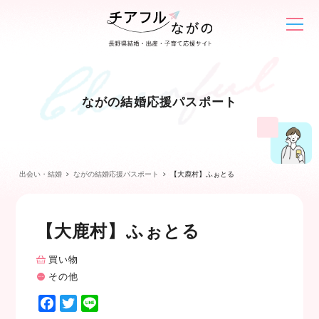
ながの結婚応援パスポート
出会い・結婚
ながの結婚応援パスポート
【大鹿村】ふぉとる
【大鹿村】ふぉとる
買い物
その他
F
T
L