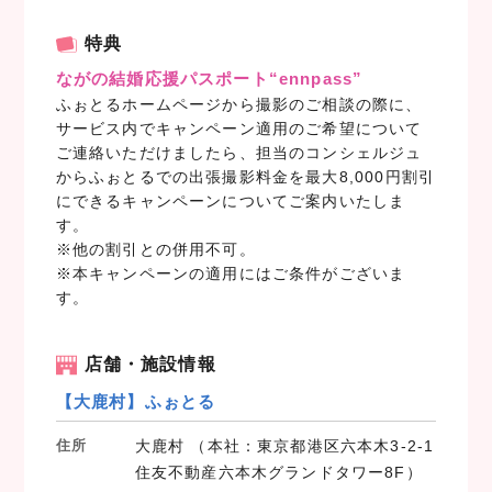
a
w
i
c
i
n
特典
e
t
e
ながの結婚応援パスポート“ennpass”
b
t
ふぉとるホームページから撮影のご相談の際に、
o
e
サービス内でキャンペーン適用のご希望について
o
r
ご連絡いただけましたら、担当のコンシェルジュ
k
からふぉとるでの出張撮影料金を最大8,000円割引
にできるキャンペーンについてご案内いたしま
す。
※他の割引との併用不可。
※本キャンペーンの適用にはご条件がございま
す。
店舗・施設情報
【大鹿村】ふぉとる
住所
大鹿村 （本社：東京都港区六本木3-2-1
住友不動産六本木グランドタワー8F）