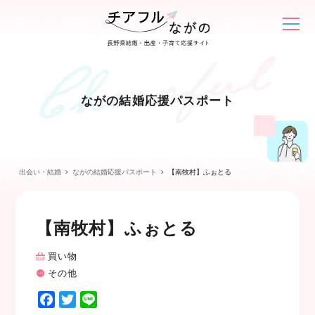
ながの結婚応援パスポート
出会い・結婚
ながの結婚応援パスポート
【南牧村】ふぉとる
【南牧村】ふぉとる
買い物
その他
F
T
L