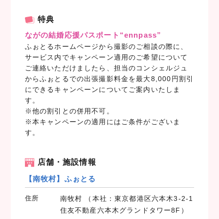
a
w
i
c
i
n
特典
e
t
e
ながの結婚応援パスポート“ennpass”
b
t
ふぉとるホームページから撮影のご相談の際に、
o
e
サービス内でキャンペーン適用のご希望について
o
r
ご連絡いただけましたら、担当のコンシェルジュ
k
からふぉとるでの出張撮影料金を最大8,000円割引
にできるキャンペーンについてご案内いたしま
す。
※他の割引との併用不可。
※本キャンペーンの適用にはご条件がございま
す。
店舗・施設情報
【南牧村】ふぉとる
住所
南牧村 （本社：東京都港区六本木3-2-1
住友不動産六本木グランドタワー8F）