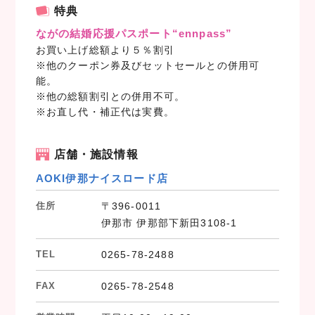
c
i
n
特典
e
t
e
ながの結婚応援パスポート“ennpass”
b
t
お買い上げ総額より５％割引
o
e
※他のクーポン券及びセットセールとの併用可
o
r
能。
k
※他の総額割引との併用不可。
※お直し代・補正代は実費。
店舗・施設情報
AOKI伊那ナイスロード店
住所
〒396-0011
伊那市 伊那部下新田3108-1
TEL
0265-78-2488
FAX
0265-78-2548