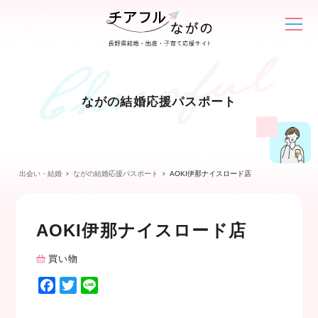
ながの結婚応援パスポート
出会い・結婚
ながの結婚応援パスポート
AOKI伊那ナイスロード店
AOKI伊那ナイスロード店
買い物
F
T
L
a
w
i