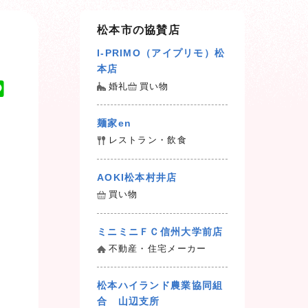
松本市の協賛店
I-PRIMO（アイプリモ）松
本店
婚礼
買い物
L
i
n
麺家en
e
レストラン・飲食
AOKI松本村井店
買い物
ミニミニＦＣ信州大学前店
不動産・住宅メーカー
松本ハイランド農業協同組
合 山辺支所