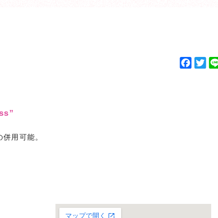
F
T
a
w
c
i
e
t
b
t
s”
o
e
o
r
の併用可能。
k