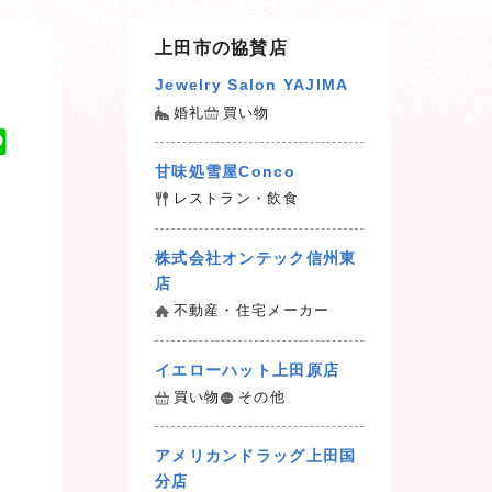
上田市の協賛店
Jewelry Salon YAJIMA
婚礼
買い物
L
i
甘味処雪屋Conco
n
レストラン・飲食
e
株式会社オンテック信州東
店
不動産・住宅メーカー
イエローハット上田原店
買い物
その他
アメリカンドラッグ上田国
分店