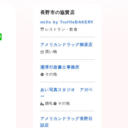
長野市の協賛店
mills by TruffleBAKERY
レストラン・飲食
L
i
アメリカンドラッグ柳原店
n
買い物
e
瀧澤行政書士事務所
その他
あい写真スタジオ アガペ
ー
婚礼
その他
アメリカンドラッグ長野日
詰店