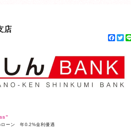
支店
F
T
a
w
c
i
e
t
b
t
o
e
o
r
k
s”
ローン 年0.2%金利優遇