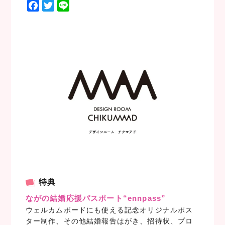
F
T
L
a
w
i
c
i
n
e
t
e
b
t
o
e
o
r
k
特典
ながの結婚応援パスポート“ennpass”
ウェルカムボードにも使える記念オリジナルポス
ター制作、その他結婚報告はがき、招待状、プロ