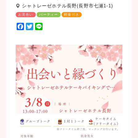
シャトレーゼホテル長野(長野市七瀬1-1)
お見合い
パーティー
軽食付き
F
T
L
a
w
i
c
i
n
e
t
e
b
t
o
e
o
r
k