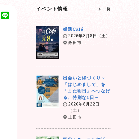
イベント情報
一覧
T
L
w
i
婚活Café
i
n
2026年8月8日（土）
t
e
飯田市
t
e
r
出会いと縁づくり～
「はじめまして」を
「また明日」へつなげ
る、特別な1日～
2026年8月22日
（土）
上田市