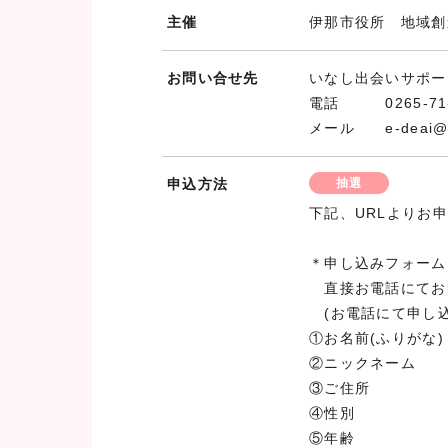
主催
伊那市役所 地域創
お問い合せ先
いなし出会いサポー
電話 0265-71-
メール e-deai@ina
申込方法
抽選
下記、URLよりお
＊申し込みフォーム
直接お電話にてお
(お電話にて申し込
①お名前(ふりがな)
②ニックネーム
③ご住所
④性別
⑤年齢