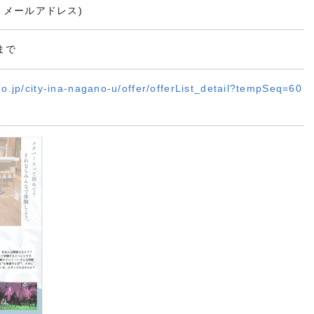
・メールアドレス)
まで
mo.jp/city-ina-nagano-u/offer/offerList_detail?tempSeq=60