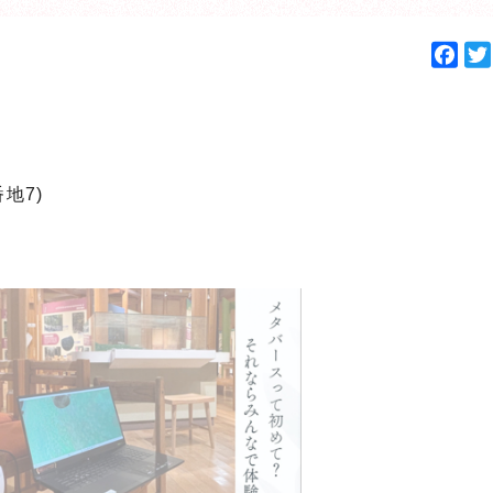
F
a
c
e
b
o
番地7)
o
k