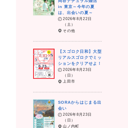
岡谷ナチュラル婚活
in 東京～今年の夏
は、出会いの夏～
2026年8月22日
（土）
その他
【スゴロク日和】大型
リアルスゴロクでミッ
ションをクリアせよ！
2026年8月23日
（日）
上田市
SORAからはじまる出
会い
2026年8月23日
（日）
山ノ内町