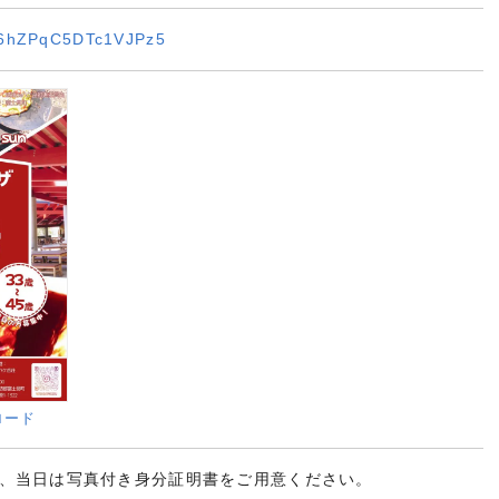
e/r6hZPqC5DTc1VJPz5
ロード
、当日は写真付き身分証明書をご用意ください。