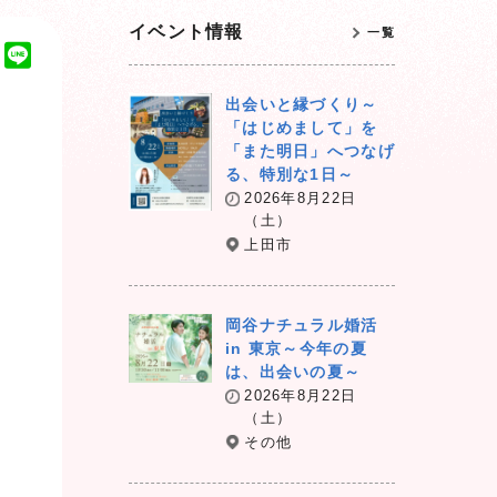
イベント情報
一覧
T
L
w
i
出会いと縁づくり～
i
n
「はじめまして」を
t
e
「また明日」へつなげ
t
る、特別な1日～
e
2026年8月22日
r
（土）
上田市
岡谷ナチュラル婚活
in 東京～今年の夏
は、出会いの夏～
2026年8月22日
（土）
その他