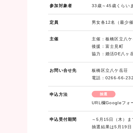
参加対象者
33歳～45歳くらい
定員
男女各12名（最少
主催
主催：板橋区立八ケ
後援：富士見町
協力：婚活DE八ヶ
お問い合せ先
板橋区立八ケ岳荘
電話：0266-66-2
申込方法
抽選
URL欄Google
申込受付期間
～5月15日（木）ま
抽選結果は5月19