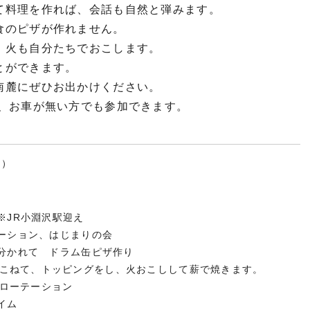
て料理を作れば、会話も自然と弾みます。
食のピザが作れません。
、火も自分たちでおこします。
とができます。
南麓にぜひお出かけください。
で、お車が無い方でも参加できます。
日）
 ※JR小淵沢駅迎え
テーション、はじまりの会
プに分かれて ドラム缶ピザ作り
て、トッピングをし、火おこしして薪で焼きます。
ーテーション
タイム