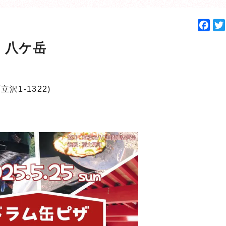
F
a
 八ケ岳
c
e
b
o
1-1322)
o
k