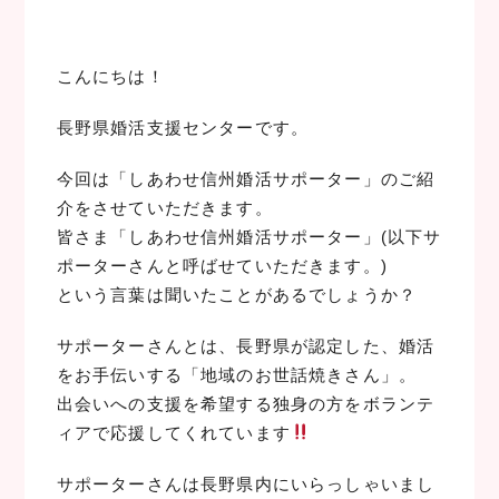
a
w
i
c
i
n
e
t
e
こんにちは！
b
t
o
e
長野県婚活支援センターです。
o
r
k
今回は「しあわせ信州婚活サポーター」のご紹
介をさせていただきます。
皆さま「しあわせ信州婚活サポーター」(以下サ
ポーターさんと呼ばせていただきます。)
という言葉は聞いたことがあるでしょうか？
サポーターさんとは、長野県が認定した、婚活
をお手伝いする「地域のお世話焼きさん」。
出会いへの支援を希望する独身の方をボランテ
ィアで応援してくれています
サポーターさんは長野県内にいらっしゃいまし