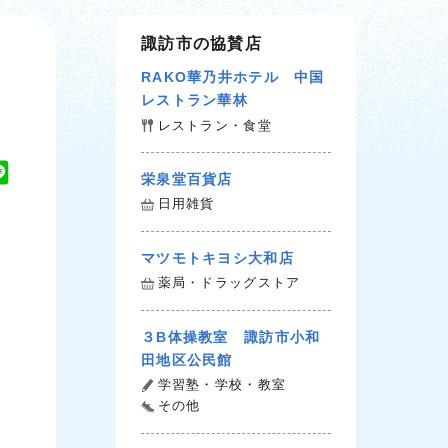
諏訪市の協賛店
RAKO華乃井ホテル 中国
レストラン華林
レストラン・食堂
L
栄泉堂百貨店
i
日用雑貨
n
e
マツモトキヨシ大和店
薬局・ドラッグストア
３B体操教室 諏訪市小和
田地区公民館
学習塾・学校・教室
その他