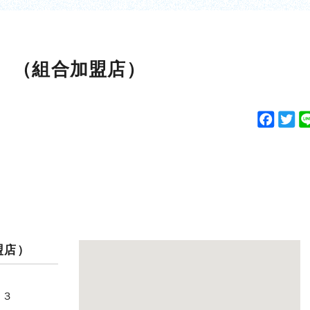
 （組合加盟店）
F
T
a
w
c
i
e
t
b
t
o
e
o
r
k
盟店）
－３