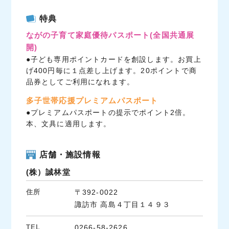
c
i
n
特典
e
t
e
ながの子育て家庭優待パスポート
(全国共通展
b
t
開)
o
e
●子ども専用ポイントカードを創設します。お買上
o
r
げ400円毎に１点差し上げます。20ポイントで商
k
品券としてご利用になれます。
多子世帯応援プレミアムパスポート
●プレミアムパスポートの提示でポイント2倍。
本、文具に適用します。
店舗・施設情報
(株）誠林堂
住所
〒392-0022
諏訪市 高島４丁目１４９３
TEL
0266-58-2626