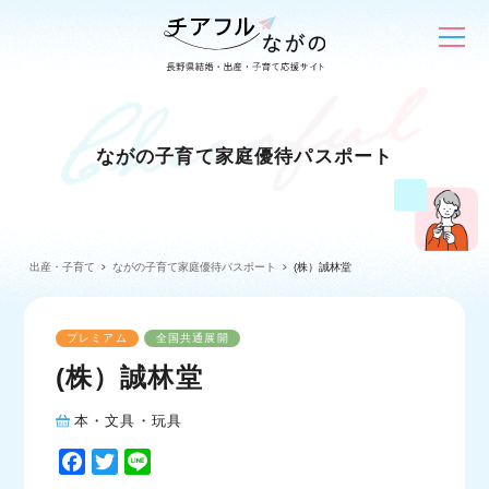
ながの子育て家庭優待パスポート
出産・子育て
ながの子育て家庭優待パスポート
(株）誠林堂
プレミアム
全国共通展開
(株）誠林堂
本・文具・玩具
F
T
L
a
w
i