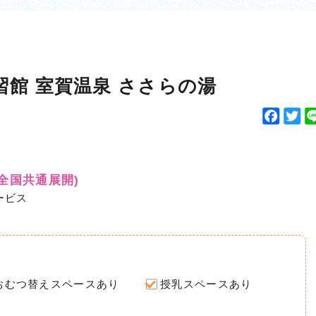
館 室賀温泉 ささらの湯
F
T
a
w
c
i
e
t
(全国共通展開)
b
t
ービス
o
e
o
r
k
おむつ替えスペースあり
授乳スペースあり