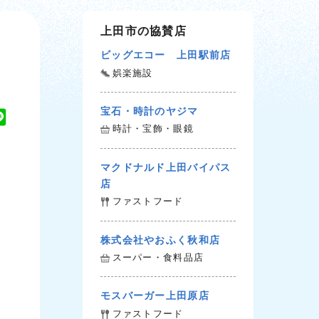
上田市の協賛店
ビッグエコー 上田駅前店
娯楽施設
宝石・時計のヤジマ
L
時計・宝飾・眼鏡
i
n
マクドナルド上田バイパス
e
店
ファストフード
株式会社やおふく秋和店
スーパー・食料品店
モスバーガー上田原店
ファストフード