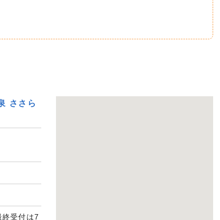
泉 ささら
最終受付は7