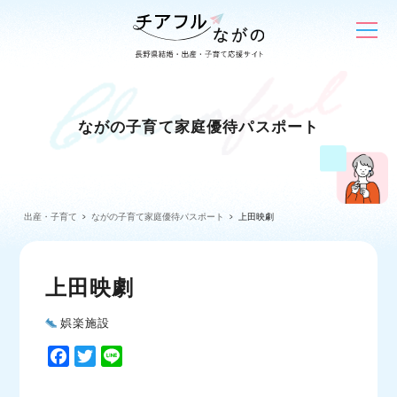
ながの子育て家庭優待パスポート
出産・子育て
ながの子育て家庭優待パスポート
上田映劇
上田映劇
娯楽施設
F
T
L
a
w
i