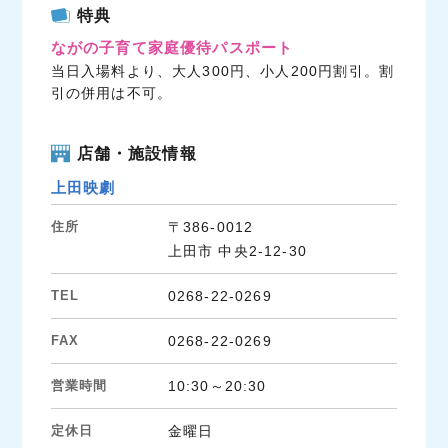
c
i
n
特典
e
t
e
ながの子育て家庭優待パスポート
b
t
当日入場料より、大人300円、小人200円割引。割
o
e
引の併用は不可。
o
r
k
店舗・施設情報
上田映劇
住所
〒386-0012
上田市 中央2-12-30
TEL
0268-22-0269
FAX
0268-22-0269
営業時間
10:30～20:30
定休日
金曜日