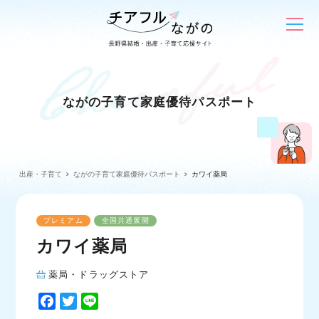
ながの子育て家庭優待パスポート
出産・子育て
ながの子育て家庭優待パスポート
カワイ薬局
プレミアム
全国共通展開
カワイ薬局
薬局・ドラッグストア
F
T
L
a
w
i