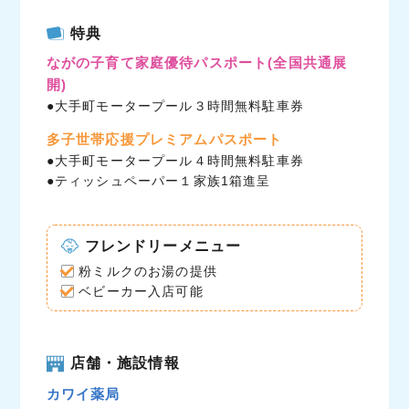
c
i
n
特典
e
t
e
ながの子育て家庭優待パスポート
(全国共通展
b
t
開)
o
e
●大手町モータープール３時間無料駐車券
o
r
k
多子世帯応援プレミアムパスポート
●大手町モータープール４時間無料駐車券
●ティッシュペーパー１家族1箱進呈
フレンドリーメニュー
粉ミルクのお湯の提供
ベビーカー入店可能
店舗・施設情報
カワイ薬局