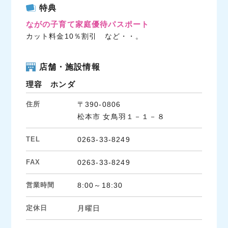
c
i
n
特典
e
t
e
ながの子育て家庭優待パスポート
b
t
カット料金10％割引 など・・。
o
e
o
r
k
店舗・施設情報
理容 ホンダ
住所
〒390-0806
松本市 女鳥羽１－１－８
TEL
0263-33-8249
FAX
0263-33-8249
営業時間
8:00～18:30
定休日
月曜日