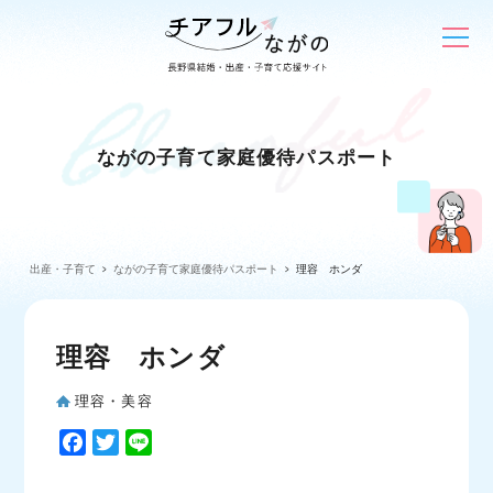
ながの子育て家庭優待パスポート
出産・子育て
ながの子育て家庭優待パスポート
理容 ホンダ
理容 ホンダ
理容・美容
F
T
L
a
w
i