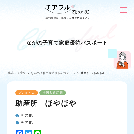
ながの子育て家庭優待パスポート
出産・子育て
ながの子育て家庭優待パスポート
助産所 ほやほや
プレミアム
全国共通展開
助産所 ほやほや
その他
その他
F
T
L