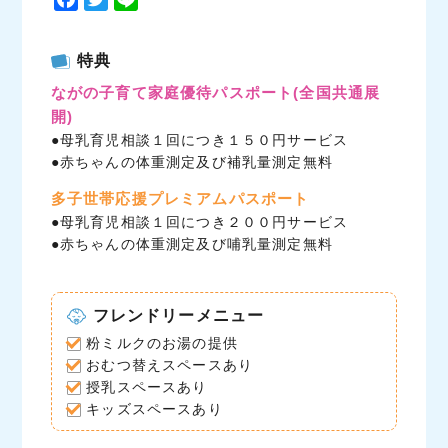
a
w
i
c
i
n
特典
e
t
e
ながの子育て家庭優待パスポート
(全国共通展
b
t
開)
o
e
●母乳育児相談１回につき１５０円サービス
o
r
●赤ちゃんの体重測定及び補乳量測定無料
k
多子世帯応援プレミアムパスポート
●母乳育児相談１回につき２００円サービス
●赤ちゃんの体重測定及び哺乳量測定無料
フレンドリーメニュー
粉ミルクのお湯の提供
おむつ替えスペースあり
授乳スペースあり
キッズスペースあり