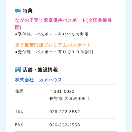
c
i
n
特典
e
t
e
ながの子育て家庭優待パスポート
(全国共通展
b
t
開)
o
e
●受付時、パスポート有りで５％割引
o
r
k
多子世帯応援プレミアムパスポート
●受付時、パスポート有りで１０％割引
店舗・施設情報
株式会社 カメハウス
住所
〒381-0022
長野市 大豆島406-1
TEL
026-222-3582
FAX
026-222-3558