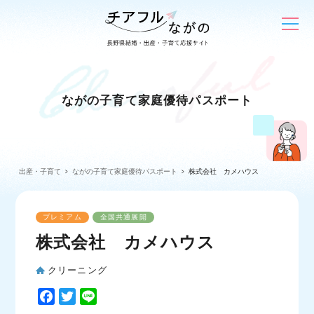
ながの子育て家庭優待パスポート
出産・子育て
ながの子育て家庭優待パスポート
株式会社 カメハウス
プレミアム
全国共通展開
株式会社 カメハウス
クリーニング
F
T
L
a
w
i