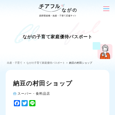
ながの子育て家庭優待パスポート
出産・子育て
ながの子育て家庭優待パスポート
納豆の村田ショップ
納豆の村田ショップ
スーパー・食料品店
F
T
L
a
w
i