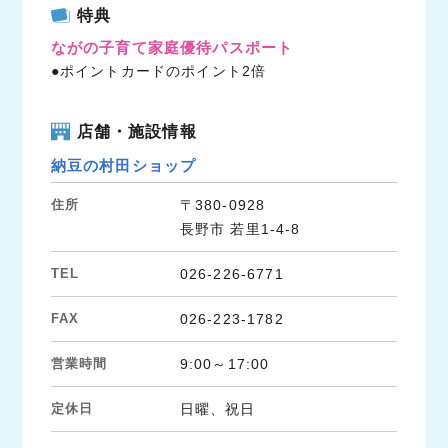
c
i
n
特典
e
t
e
ながの子育て家庭優待パスポート
b
t
●ポイントカードのポイント2倍
o
e
o
r
k
店舗・施設情報
納豆の村田ショップ
住所
〒380-0928
長野市 若里1-4-8
TEL
026-226-6771
FAX
026-223-1782
営業時間
9:00～17:00
定休日
日曜、祝日