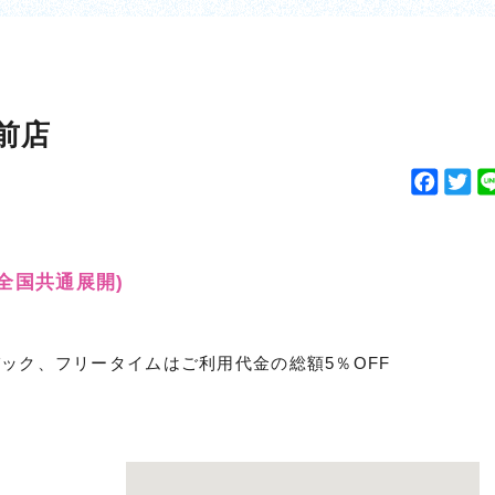
前店
F
T
a
w
c
i
e
t
(全国共通展開)
b
t
o
e
o
r
ック、フリータイムはご利用代金の総額5％OFF
k