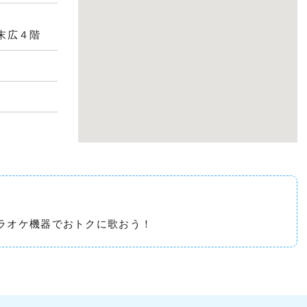
s末広４階
ラオケ機器でおトクに歌おう！