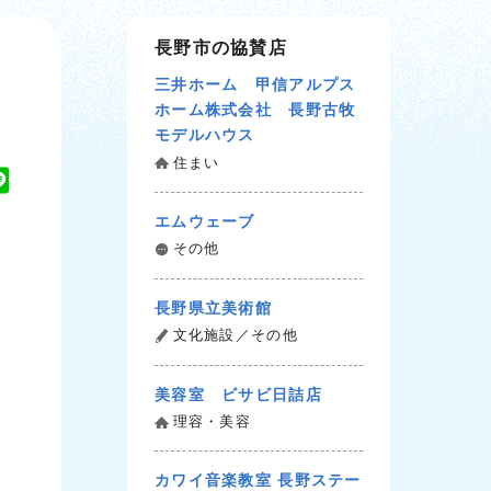
長野市の協賛店
三井ホーム 甲信アルプス
ホーム株式会社 長野古牧
モデルハウス
住まい
L
i
エムウェーブ
n
その他
e
長野県立美術館
文化施設／その他
美容室 ビサビ日詰店
理容・美容
カワイ音楽教室 長野ステー