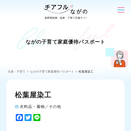
ながの子育て家庭優待パスポート
出産・子育て
ながの子育て家庭優待パスポート
松葉屋染工
松葉屋染工
衣料品・履物／その他
F
T
L
a
w
i