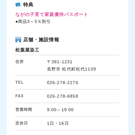
c
i
n
特典
e
t
e
ながの子育て家庭優待パスポート
b
t
●商品3～5％割引
o
e
o
r
k
店舗・施設情報
松葉屋染工
住所
〒381-1231
長野市 松代町松代1109
TEL
026-278-2270
FAX
026-278-6858
営業時間
9:00～19:00
定休日
1日・16日