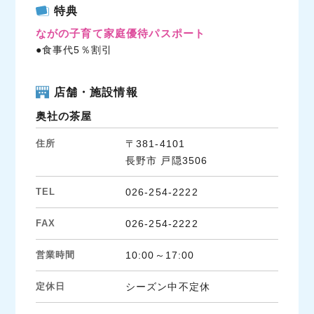
c
i
n
特典
e
t
e
ながの子育て家庭優待パスポート
b
t
●食事代5％割引
o
e
o
r
k
店舗・施設情報
奥社の茶屋
住所
〒381-4101
長野市 戸隠3506
TEL
026-254-2222
FAX
026-254-2222
営業時間
10:00～17:00
定休日
シーズン中不定休