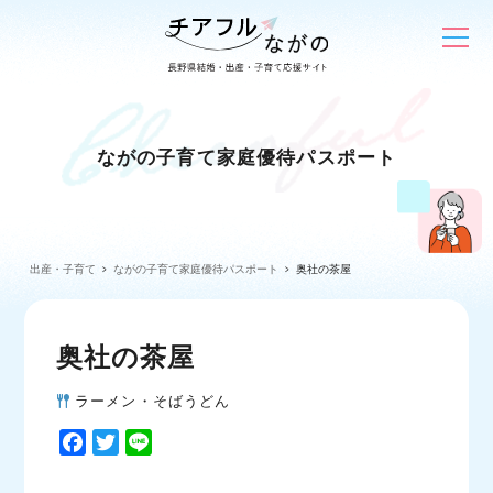
ながの子育て家庭優待パスポート
出産・子育て
ながの子育て家庭優待パスポート
奥社の茶屋
奥社の茶屋
ラーメン・そばうどん
F
T
L
a
w
i