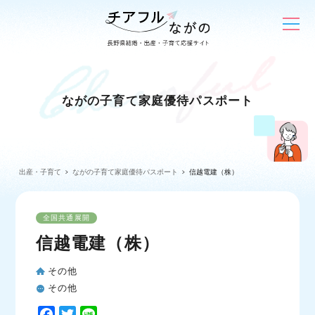
ながの子育て家庭優待パスポート
出産・子育て
ながの子育て家庭優待パスポート
信越電建（株）
全国共通展開
信越電建（株）
その他
その他
F
T
L