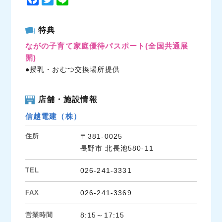
a
w
i
c
i
n
特典
e
t
e
ながの子育て家庭優待パスポート
(全国共通展
b
t
開)
o
e
●授乳・おむつ交換場所提供
o
r
k
店舗・施設情報
信越電建（株）
住所
〒381-0025
長野市 北長池580-11
TEL
026-241-3331
FAX
026-241-3369
営業時間
8:15～17:15