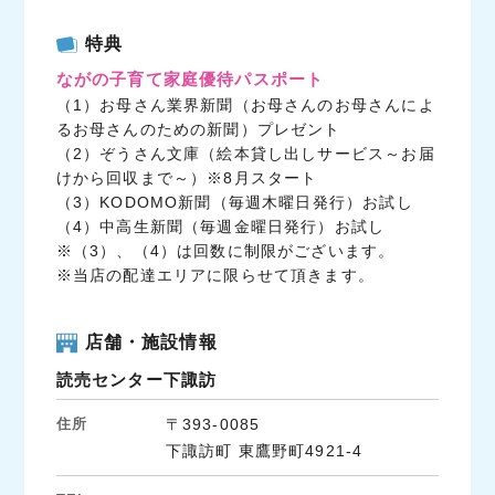
a
w
i
c
i
n
特典
e
t
e
ながの子育て家庭優待パスポート
b
t
（1）お母さん業界新聞（お母さんのお母さんによ
o
e
るお母さんのための新聞）プレゼント
o
r
（2）ぞうさん文庫（絵本貸し出しサービス～お届
k
けから回収まで～）※8月スタート
（3）KODOMO新聞（毎週木曜日発行）お試し
（4）中高生新聞（毎週金曜日発行）お試し
※（3）、（4）は回数に制限がございます。
※当店の配達エリアに限らせて頂きます。
店舗・施設情報
読売センター下諏訪
住所
〒393-0085
下諏訪町 東鷹野町4921-4